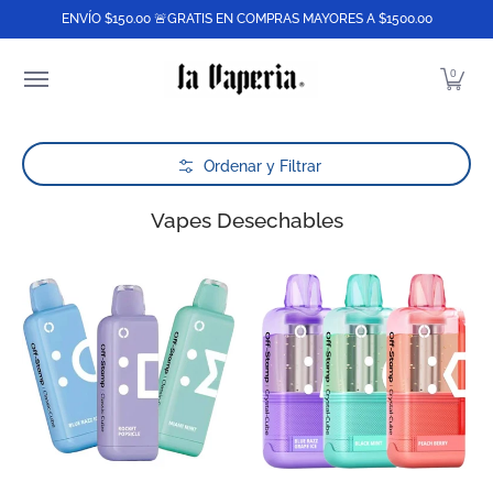
Lo Nuevo
Best Sellers
Desechables
Equipo
ENVÍO $150.00 🚨GRATIS EN COMPRAS MAYORES A $1500.00
Saltar al contenido principal
0
Saltar al contenido principal
Ordenar y Filtrar
Vapes Desechables