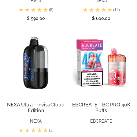
Fasta
NEXA
(5)
(14)
$ 590.00
$ 600.00
Ver
Ver
NEXA Ultra - InvisaCloud
EBCREATE - BC PRO 40K
Edition
Puffs
NEXA
EBCREATE
(1)