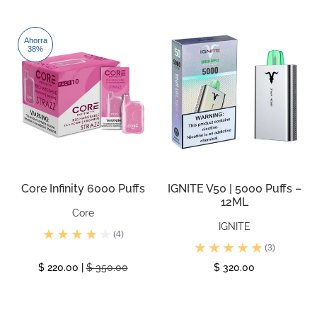
Ver
Ver
Ahorra
38%
Core Infinity 6000 Puffs
IGNITE V50 | 5000 Puffs –
12ML
Core
IGNITE
(4)
(3)
$ 220.00 |
$ 350.00
$ 320.00
Ver
Ver