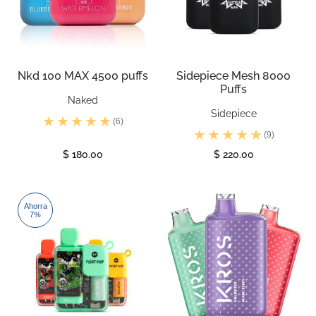
Nkd 100 MAX 4500 puffs
Sidepiece Mesh 8000
Puffs
Naked
Sidepiece
(6)
(9)
$ 180.00
$ 220.00
Ver
Ver
Ahorra
7%