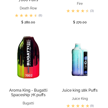
Fire
Death Row
(3)
(6)
$ 280.00
$ 270.00
Ver
Ver
Aroma King - Bugatti
Juice king 18k Puffs
Spaceship 7K puffs
Juice King
Bugatti
(9)