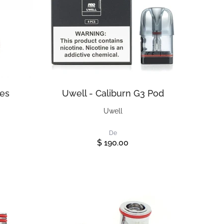
res
Uwell - Caliburn G3 Pod
Uwell
De
$ 190.00
Ver