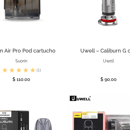
in Air Pro Pod cartucho
Uwell – Caliburn G c
Suorin
Uwell
(1)
$ 110.00
$ 90.00
Ver
Ver