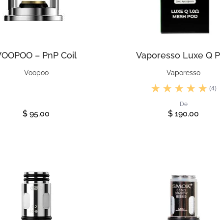
VOOPOO – PnP Coil
Vaporesso Luxe Q 
Voopoo
Vaporesso
(4)
De
$ 95.00
$ 190.00
Ver
Ver