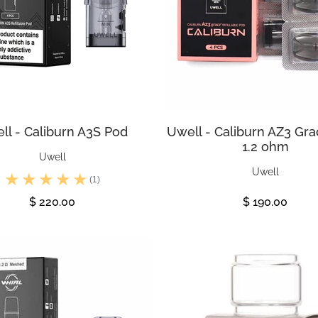
ll - Caliburn A3S Pod
Uwell - Caliburn AZ3 Gra
1.2 ohm
Uwell
Uwell
(1)
$ 220.00
$ 190.00
Ver
Ver