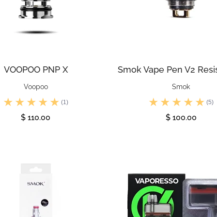
VOOPOO PNP X
Smok Vape Pen V2 Resi
Voopoo
Smok
(1)
(5)
$ 110.00
$ 100.00
Ver
Ver