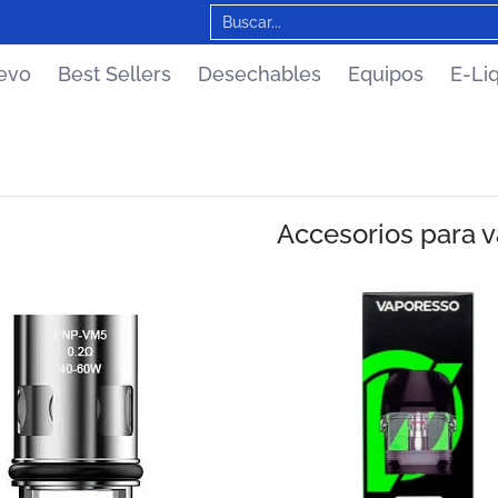
Equipos
E-Liquids
Accesorios
Sale
Buscar...
evo
Best Sellers
Desechables
Equipos
E-Li
Accesorios para 