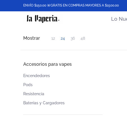
Lo Nuevo
Best Sellers
Desechables
ENVÍO $150.00 🚨GRATIS EN COMPRAS MAYORES A $1500.00
Saltar al contenido principal
Lo Nu
Mostrar
12
24
36
48
Saltar al contenido principal
Accesorios para vapes
Encendedores
Pods
Resistencia
Baterías y Cargadores