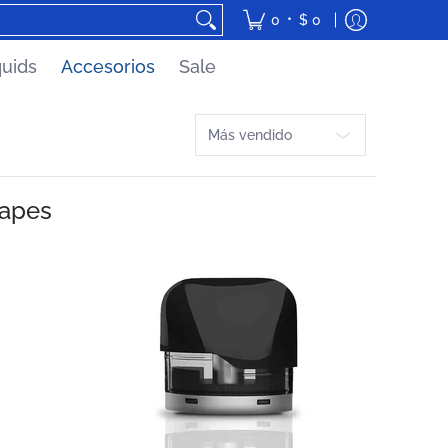
•
0
$ 0
quids
Accesorios
Sale
Ordenar
vapes